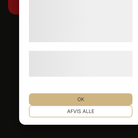
analysepartnere, som kan kombinere dem
med data, du tidligere har givet dem eller
de har indsamlet gennem din brug af deres
tjenester. Ved at klikke på 'OK' giver du
samtykke til disse formål.
Læs mere om vores brug af cookies og
behandling af persondata på vores
hjemmeside.
OK
NØDVENDIGE
PRÆFERENCER
AFVIS ALLE
MARKETING
STATISTIK