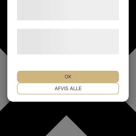
tjenester. Ved at klikke på 'OK' giver du
samtykke til disse formål.
Læs mere om vores brug af cookies og
behandling af persondata på vores
hjemmeside.
OK
NØDVENDIGE
PRÆFERENCER
AFVIS ALLE
MARKETING
STATISTIK