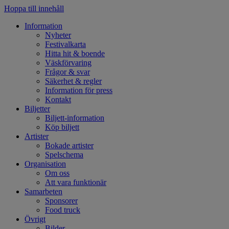
Hoppa till innehåll
Information
Nyheter
Festivalkarta
Hitta hit & boende
Väskförvaring
Frågor & svar
Säkerhet & regler
Information för press
Kontakt
Biljetter
Biljett-information
Köp biljett
Artister
Bokade artister
Spelschema
Organisation
Om oss
Att vara funktionär
Samarbeten
Sponsorer
Food truck
Övrigt
Bilder