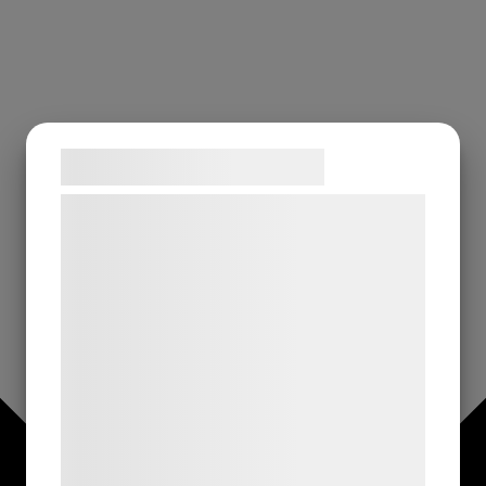
Samtykke til cookies
Vi og vores samarbejdspartnere bruger
teknologier, herunder cookies, til at
indsamle oplysninger om dig til forskellige
formål, herunder: Tilpasning af annoncering,
bedre brugeroplevelse, funktionalitet,
statistik og marketing. Disse oplysninger
kan blive delt med annoncerings- og
analysepartnere, som kan kombinere dem
med data, du tidligere har givet dem eller
de har indsamlet gennem din brug af deres