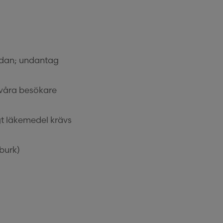
nedan; undantag
 våra besökare
gt läkemedel krävs
sburk)