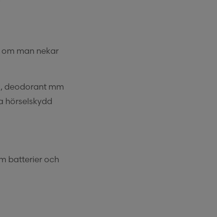
aka om man nekar
po, deodorant mm
a hörselskydd
om batterier och