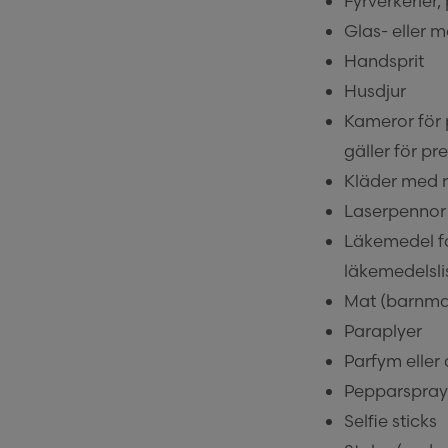
Fyrverkerier,
Glas- eller m
Handsprit
Husdjur
Kameror för 
gäller för pre
Kläder med r
Laserpennor 
Läkemedel få
läkemedelsli
Mat (barnmat 
Paraplyer
Parfym eller 
Pepparspray
Selfie sticks