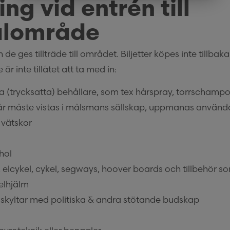
ing vid entrén till
valområde
an de ges tillträde till området. Biljetter köpes inte tillb
 är inte tillåtet att ta med in:
a (trycksatta) behållare, som tex hårspray, torrscham
år måste vistas i målsmans sällskap, uppmanas använd
 vätskor
hol
, elcykel, cykel, segways, hoover boards och tillbehör s
elhjälm
r skyltar med politiska & andra stötande budskap