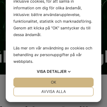
inklusive cookies, för att samla in
information om dig för olika ändamål,
inklusive: bättre användarupplevelse,
funktionalitet, statistik och marknadsföring.
Genom att klicka på "OK" samtycker du till
dessa ändamål.
Läs mer om vår användning av cookies och
kerhet & reg
behandling av personuppgifter på vår
webbplats.
VISA
DETALJER
JA
NEJ
OK
JA
NEJ
NÖDVÄNDIG
INSTÄLLNINGAR
AVVISA ALLA
JA
NEJ
JA
NEJ
MARKNADSFÖRING
STATISTIK