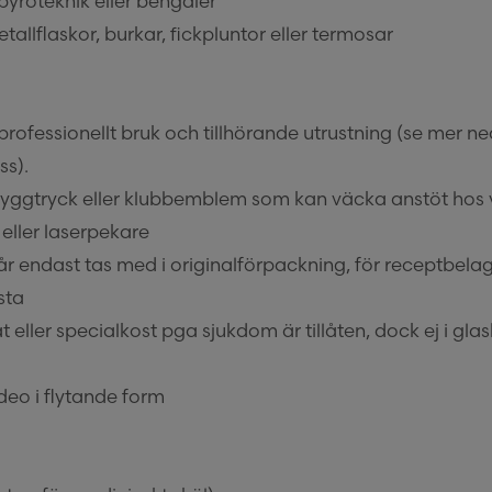
 pyroteknik eller bengaler
etallflaskor, burkar, fickpluntor eller termosar
professionellt bruk och tillhörande utrustning (se mer 
ss).
yggtryck eller klubbemblem som kan väcka anstöt hos
eller laserpekare
r endast tas med i originalförpackning, för receptbela
sta
eller specialkost pga sjukdom är tillåten, dock ej i gla
deo i flytande form