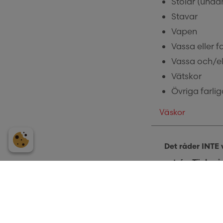
Stolar (unda
Stavar
Vapen
Vassa eller f
Vassa och/ell
Vätskor
Övriga farli
Väskor
Det råder INTE 
entrén. Tänk på 
Väskförvaring t