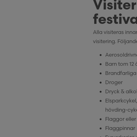
Visiter
festi
Alla visiteras inn
visitering. Följande
Aerosoldrivn
Barn tom 12 
Brandfarliga
Droger
Dryck & alko
Elsparkcykel
hövding-cyk
Flaggor elle
Flaggpinnar