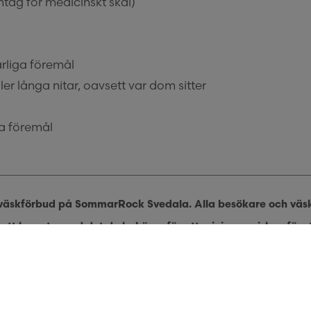
ntag för medicinskt skäl)
arliga föremål
er långa nitar, oavsett var dom sitter
ga föremål
väskförbud på SommarRock Svedala. Alla besökare och väskor
att bara ta med det du behöver för att minimera risken för s
illhandahålls via Volt. Dessa förvaringsskåp kan hyras
här
.