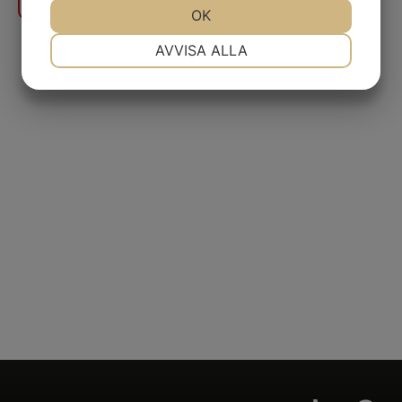
JA
NEJ
OK
JA
NEJ
NÖDVÄNDIG
INSTÄLLNINGAR
AVVISA ALLA
JA
NEJ
JA
NEJ
MARKNADSFÖRING
STATISTIK