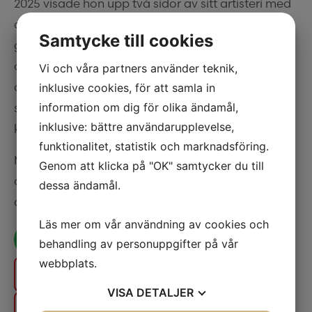
2025 visade hon upp två sidor av sitt artisteri med
de hyllade albumen
“Strawberry Blonde”
– ett
Samtycke till cookies
glittrigt, discodoftande soundtrack till dansgolv
och förfester – och systeralbumet
“Blåögd”
, mer
Vi och våra partners använder teknik,
avskalat, nära och introspektivt. Två kontraster
inklusive cookies, för att samla in
information om dig för olika ändamål,
som tillsammans speglar hela hennes
inklusive: bättre användarupplevelse,
konstnärskap.
funktionalitet, statistik och marknadsföring.
Med total närvaro och en röst fylld av både kraft
Genom att klicka på "OK" samtycker du till
och sårbarhet skapar hon ögonblick som känns,
dessa ändamål.
det här blir något alldeles extra.
Läs mer om vår användning av cookies och
behandling av personuppgifter på vår
webbplats.
Se alla artister
VISA
DETALJER
Biljettinformation