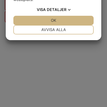
Se alla artister
VISA
DETALJER
Biljettinformation
JA
NEJ
OK
JA
NEJ
NÖDVÄNDIG
INSTÄLLNINGAR
AVVISA ALLA
JA
NEJ
JA
NEJ
MARKNADSFÖRING
STATISTIK