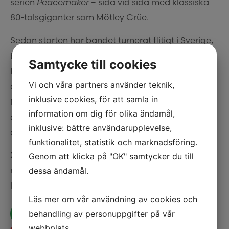
serien
Peacemaker
– sida vid sida med klassiska
80-talsgiganter som Mötley Crüe.
Sedan starten har bandet turnerat flitigt i Sverige,
Europa och Japan, delat scen med Saxon,
Samtycke till cookies
HammerFall och Gotthard, släppt sju studioalbum
Vi och våra partners använder teknik,
och radat upp guld- och platinasäljande singlar.
inklusive cookies, för att samla in
Med sina stora refränger, starka melodier och
information om dig för olika ändamål,
explosiva scennärvaro har de blivit en självklar del
inklusive: bättre användarupplevelse,
av den moderna glam- och hårdrocksscenen.
funktionalitet, statistik och marknadsföring.
2026 markerar starten på nästa kapitel – med ny
Genom att klicka på "OK" samtycker du till
musik, festivalspelningar och ett jubileum som
dessa ändamål.
lovar äkta rock’n’roll.
Läs mer om vår användning av cookies och
behandling av personuppgifter på vår
webbplats.