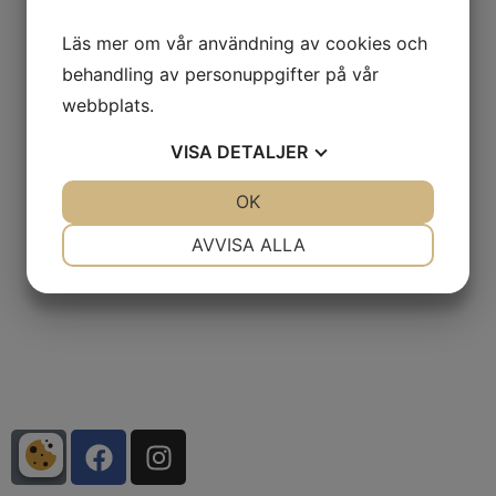
Läs mer om vår användning av cookies och
behandling av personuppgifter på vår
webbplats.
VISA
DETALJER
JA
NEJ
OK
JA
NEJ
NÖDVÄNDIG
INSTÄLLNINGAR
AVVISA ALLA
JA
NEJ
JA
NEJ
MARKNADSFÖRING
STATISTIK